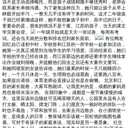
说不是主动选择晚托，而是孩子成绩稍微不够优秀时，老师会
联系家长单独沟通。为了避免这种压力，她只能让孩子从早上
睁眼开始学习，一整天几乎没有停下来的时间。这才二年级孩
子就已经紧绷成这样，她不敢想象孩子初中、高中过的日子。
更要命的是，朋友的情况不是个案。江苏的孩子，当天的课文
学完要会背。
一年级开始就是天天一张试卷、每周有考
试。还会当天就把分数和排名怼到家长面前。
有位网友
回忆自己读初中时，学校曾和江苏的一所学校一起参加活动，
她第一次真正感受到当地学生的学习强度。活动结束后，她们
学校的学生已经在休息，而江苏那边的老师还要求学生继续拿
出作业做到很晚，并提醒他们回去之后还有大量作文要写。
和她同寝室的女孩告诉他，她们最累的时候一天只能睡四小
时，一个月只休息一天。生理期也必须晨跑，还要跑八百米。
如果提出请假，体育老师会直接认定你是在偷懒。 北京和江
苏的家长能卷，大家耳熟能详。让我意外的是，成都的爹妈居
然也卷得水深火热。 在我印象中，成都是一座节奏缓慢的城
市。这里应该街边随处可见喝茶聊天的人，公园里永远有人在
打太极、晒太阳、摆龙门阵；人们愿意为一顿好吃的排队一小
时也不着急；下班和放学后，全家去河边散步、在小酒馆坐一
坐，是很多人的日常，整座城市应该被一层松弛的氛围包裹
着。可对于有孩子的家庭来说，现实却是另一番景象。 社交