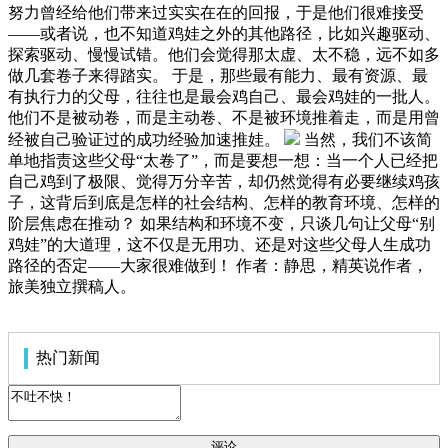
努力曾经给他们带来过实实在在的回报，于是他们很难接受
——或者说，也不知道鸡娃之外的其他路径，比如兴趣驱动、
探索驱动、慢慢试错。他们会觉得那太虚、太不稳，远不如多
做几套卷子来得踏实。 于是，那些最有能力、最有资源、最
有执行力的父母，往往也是最会鸡自己、最会鸡娃的一批人。
他们不是被动卷，而是主动卷、不是被环境推着走，而是用曾
经被自己验证过的成功经验加速推娃。
当然，我们不该简
单地指责这些父母“太卷了”，而是要想一想：当一个人已经把
自己鸡到了极限、觉得万分辛苦，却仍然觉得有必要继续鸡孩
子，这背后到底是怎样的社会结构、怎样的教育环境、怎样的
阶层焦虑在推动？ 如果结构和环境不变，只谈几句让父母“别
鸡娃”的大道理，这不仅是无用功、还是对这些父母人生成功
路径的否定——大家很难做到！ 作者：静思，精英说作者，
旅美独立撰稿人。
热门新闻
评论