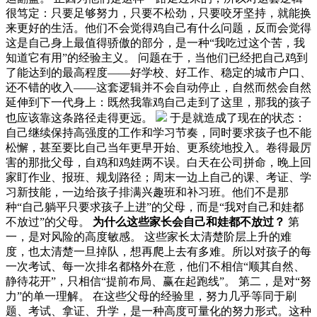
很笃定：只要足够努力，只要不松劲，只要咬牙坚持，就能换
来更好的生活。他们不会觉得鸡自己有什么问题，反而会觉得
这是自己身上最值得骄傲的部分，是一种“我吃过这个苦，我
知道它有用”的经验主义。 问题在于，当他们已经把自己鸡到
了能达到的最高程度——好学校、好工作、稳定的城市户口、
还不错的收入——这套逻辑并不会自动停止，自然而然会自然
延伸到下一代身上：既然我靠鸡自己走到了这里，那我的孩子
也应该靠这条路径走得更远。
于是就造成了现在的状态：
自己继续保持高强度的工作和学习节奏，同时要求孩子也不能
松懈，甚至要比自己当年更早开始、更系统地投入。卷得最厉
害的那批父母，自鸡和鸡娃两不误。白天在公司拼命，晚上回
家盯作业、报班、规划路径；周末一边上自己的课、考证、学
习新技能，一边给孩子排满兴趣班和补习班。他们不是那
种“自己躺平只要求孩子上进”的父母，而是“我对自己和娃都
不放过”的父母。
为什么这些家长会自己和娃都不放过？
第
一，是对风险的高度敏感。 这些家长太清楚阶层上升的难
度，也太清楚一旦掉队，想再爬上去有多难。所以对孩子的每
一次考试、每一次排名都格外在意，他们不相信“顺其自然、
静待花开”，只相信“提前布局、赢在起跑线”。 第二，是对“努
力”的单一理解。 在这些父母的经验里，努力几乎等同于刷
题、考试、拿证、升学，是一种高度可量化的努力形式。这种