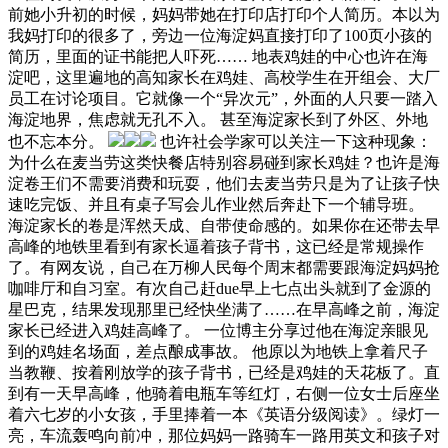
前她小升初的时候，妈妈带她在打印店打印个人简历。本以为
我妈打印的很多了，旁边一位海淀妈直接打印了100页小孩的
简历，里面的证书能把人吓死…… 地表鸡娃的中心也许在海
淀吧，这里遍地的高知家长在鸡娃、高校学生在开组会、大厂
员工在讨论项目。它就像一个“异次元”，外面的人只要一踏入
海淀地界，焦虑就无孔不入。 甚至海淀家长到了外区、外地
也不忘本分。
也许社会学家可以关注一下这种现象：
为什么在麦当劳这类快餐店特别容易碰到家长鸡娃？也许是海
淀卷王们不需要消费和玩耍，他们去麦当劳只是为了让孩子快
速吃完饭、并且有桌子写会儿作业然后奔赴下一个辅导班。
海淀家长的卷是浑然天成、自带使命感的。如果你在还带去早
高峰的地铁里看到有家长逼着孩子背书，这已经是常规操作
了。有网友说，自己在万柳人民每个周末都需要跟海淀妈妈抢
咖啡厅和自习室。有次自己赶due早上七点出头就到了金源的
星巴克，结果发现那里已经快坐满了……在早高峰之前，海淀
家长已经进入鸡娃高峰了。 一位博主分享过他在海淀亲眼见
到的鸡娃名场面，差点酿成事故。 他原以为地铁上拿着尺子
当教鞭、按着刚放学的孩子背书，已经是鸡娃的天花板了。直
到有一天早高峰，他骑着电瓶车等红灯，右侧一位女士后座坐
着六七岁的小女孩，手里捧着一本《英语分级阅读》。绿灯一
亮，车流轰鸣向前冲，那位妈妈一路骑车一路用英文和孩子对