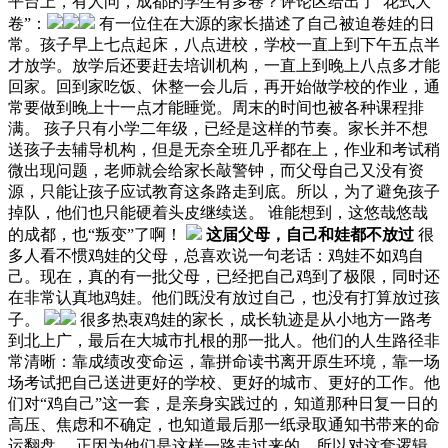
平台上，有人问，成都的学生有多卷？评论区给出了“花式大
卷”：
有一位住在大源的家长描述了自己被迫卷娃的日
常。孩子早上七点起床，八点进校，学校一直上到下午五点半
才放学。放学后还要赶去培训机构，一直上到晚上八点多才能
回家。回到家吃饭、休整一会儿后，再开始做学校的作业，通
常要做到晚上十一点才能睡觉。周末的时间也被各种课程排
满。 孩子只有小学二年级，已经是这样的节奏。家长并不想
送孩子去辅导机构，但是无奈全班几乎都在上，作业和考试稍
微出现问题，老师就会给家长敲警钟，而父母自己又没有资
源，只能让孩子应试教育这条路走到底。所以，为了避免孩子
掉队，他们也只能硬着头皮继续送。 谁能想到，这悠哉悠哉
的成都，也“叛变”了啊！
这届父母，自己和娃都不放过
很
多人看不惯鸡娃的父母，总喜欢说一句老话：鸡娃不如鸡自
己。现在，真的有一批父母，已经把自己鸡到了极限，同时还
在非常认真地鸡娃。他们既没有放过自己，也没有打算放过孩
子。
很多热衷鸡娃的家长，成长轨迹是从小地方一路考
到北上广，最后在大城市扎根的那一批人。他们的人生路径非
常清晰：靠成绩改变命运，靠拼命读书离开原生环境，靠一场
场考试把自己送进更好的学校、更好的城市、更好的工作。他
们对“鸡自己”这一套，是亲身实践过的，知道那种日复一日的
高压、焦虑和不确定，也知道最后那一纸录取通知书带来的命
运翻盘。 正因为他们是这样一路走过来的，所以对这套逻辑