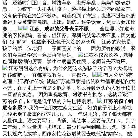
话，还随时纠正口音。辅路车多，电瓶车乱，妈妈却越教越
急，一边骑车一边扭头训孩子，险些撞上路边违停的私家车。
没有孩子能在海淀不被鸡。就连狗到了海淀，也逃不过被鸡的
命运！要被带着晨跑、上课、训练、科学饮食，然后去参加比
赛……
江苏、成都的父母表示不服……
全世界都知道海
淀的家长能鸡、善卷，但江苏、深圳的父母表示不服，因为他
们“狠”起来，也丝毫不逊色于海淀的家长啊。 江苏的家长是
孩子的第二位老师——字面意义上的——因为所有的教辅，家
长们会自己学完一遍后再辅导娃。
江苏不仅家长卷，老师
也同样紧绷的厉害。学生生病需要住院，老师首先不答应。
江苏明明这么有钱，为什么还这么卷孩子的学习？大概就
是传统吧，一直都重视教育、一直都卷。
有人分析的有
道理：所谓的“传统”就是江苏南直隶是传统科举儒家思想的大
本营，在历史上一直是文脉之地，所以导致这边的人对于读书
一直都有执念。 因为重视教育、对读书有执念，这就导致江
苏的孩子，即使是低年级的学生也特别累。
江苏的孩子到
底有多累？
我的一位朋友在南京生活，她的孩子刚上小学就
已经承受了极重的学习压力。 从一年级开始，孩子每天都有
大量作业。语文要写字、背诵、读绘本，还要每天打卡。到了
二年级，作业量进一步增加，最少也要写到晚上九点。孩子每
天接近六点放学，回家匆忙吃饭后就要去晚托继续学习。 她