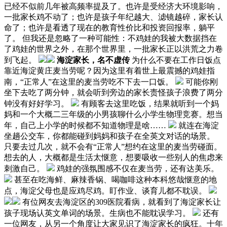
已经不似前几年被高频率提及了。也许是受经济大环境影响，
一批家长鸡不动了；也许是孩子年纪越大、滤镜越碎，家长认
命了；也许是看透了现在的教育性价比和投资回报率，躺平
了。 但我还是忽略了一种可能性：不鸡娃的我被大数据挡在
了鸡娃的世界之外，在那个世界里，一批家长正以洪荒之力卷
到飞起。
海淀家长，名不虚传
为什么不要在工作日饭点
靠近海淀黄庄麦当劳呢？因为这里有着世上最震撼的鸡娃指
南，“正常人”在这里的麦当劳吃不下去一口饭。
可能你刚
坐下去吃了两分钟，就会听到旁边的家长责怪孩子浪费了两分
钟没有好好学习。
有顾客去这里吃饭，结果就听到一个妈
妈和一个大概二三年级的小男孩聊什么小学生物理竞赛。想当
年，自己上小学的时候都不知道物理是啥……
就连在海淀
坐趟公交车，你都能碰到妈妈和孩子在全英文对话的场景。
只要去过几次，就不会有“正常人”想约在这里的麦当劳碰面。
想去的人，大概都是生活太惬意，想要吸收一些别人的焦虑来
刺激自己。
鸡娃的强氛围感不仅在麦当劳，还有达美乐。
甚至在吃海鲜、麻辣香锅、喝咖啡这种本科悠哉惬意的地
点，海淀父母也是应鸡尽鸡。盯作业、谈育儿都不耽误。
有位网友去海淀区的309医院看病，就看到了海淀家长让
孩子现场认英文单词的场景。生病也不能耽误学习。
还有
一位网友，从另一个角度让大家见识了海淀家长的疯狂。十年