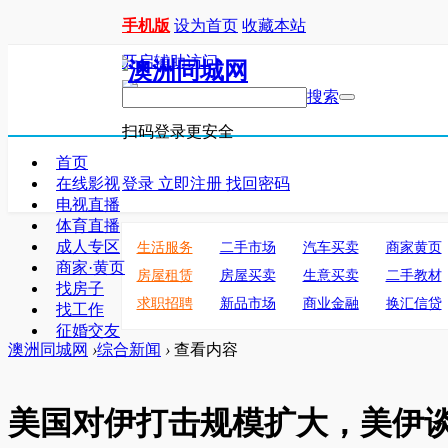
手机版
设为首页
收藏本站
开启辅助访问
搜索
扫码登录更安全
首页
在线影视
登录
立即注册
找回密码
电视直播
体育直播
成人专区
生活服务
二手市场
汽车买卖
商家黄页
商家·黄页
房屋租赁
房屋买卖
生意买卖
二手教材
找房子
求职招聘
新品市场
商业金融
换汇信贷
找工作
征婚交友
澳洲同城网
›
综合新闻
›
查看内容
美国对伊打击规模扩大，美伊