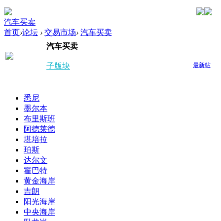
汽车买卖
首页
›
论坛
›
交易市场
›
汽车买卖
汽车买卖
发帖
子版块
最新帖
悉尼
墨尔本
布里斯班
阿德莱德
堪培拉
珀斯
达尔文
霍巴特
黄金海岸
吉朗
阳光海岸
中央海岸