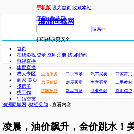
手机版
设为首页
收藏本站
开启辅助访问
搜索
扫码登录更安全
首页
在线影视
登录
立即注册
找回密码
电视直播
体育直播
成人专区
生活服务
二手市场
汽车买卖
商家黄页
商家·黄页
房屋租赁
房屋买卖
生意买卖
二手教材
找房子
求职招聘
新品市场
商业金融
换汇信贷
找工作
征婚交友
澳洲同城网
›
财经见闻
›
查看内容
凌晨，油价飙升，金价跳水！