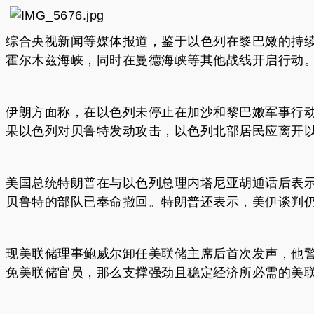
综合央视新闻等媒体报道，鉴于以色列在黎巴嫩的持
霍尔木兹海峡，同时在曼德海峡等其他战线开启行动
伊朗方面称，在以色列未停止在加沙和黎巴嫩军事行
果以色列对贝鲁特发动攻击，以色列北部居民应离开
美国总统特朗普在与以色列总理内塔尼亚胡通话后表
贝鲁特的部队已奉命撤回。特朗普还表示，美伊谈判仍
现美联储理事鲍威尔卸任美联储主席后首次发声，他
免美联储官员，那么支撑强劲且稳定经济所必需的美