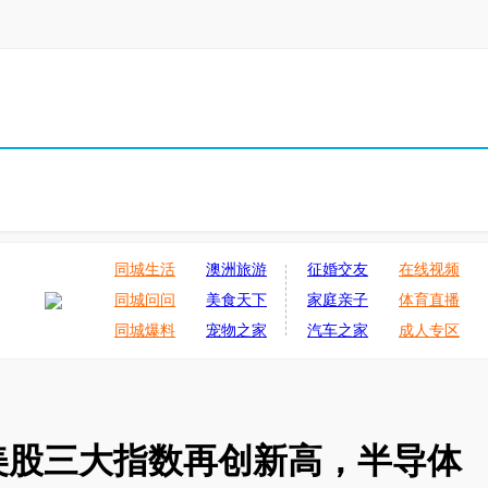
同城生活
澳洲旅游
征婚交友
在线视频
同城问问
美食天下
家庭亲子
体育直播
同城爆料
宠物之家
汽车之家
成人专区
美股三大指数再创新高，半导体