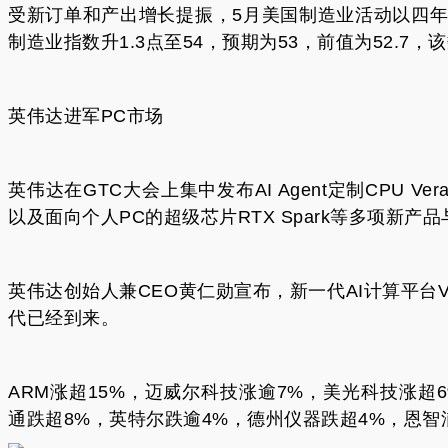
受新订单和产出增长提振，5月美国制造业活动以四
制造业指数升1.3点至54，预期为53，前值为52.7，
英伟达进军PC市场
英伟达在GTC大会上集中发布AI Agent定制CPU Vera、
以及面向个人PC的超级芯片RTX Spark等多项新产
英伟达创始人兼CEO黄仁勋宣布，新一代AI计算平台Vera
代已经到来。
ARM涨超15%，迈威尔科技涨逾7%，美光科技涨超
通跌超8%，英特尔跌逾4%，德州仪器跌超4%，恩智