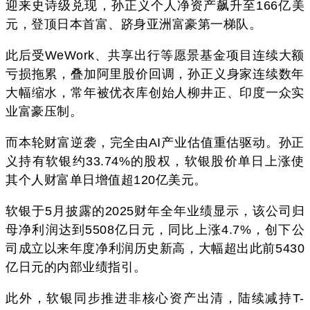
迎来史诗级兑现，孙正义个人净资产飙升至166亿美
元，登顶日本首富、跻身亚洲富豪第一梯队。
此后受WeWork、共享出行等愿景基金项目连续大额
亏损拖累，叠加阿里股价回调，孙正义身家连续数年
大幅缩水，常年被优衣库创始人柳井正、印度一众实
业富豪压制。
而本轮财富逆袭，完全由AI产业估值重估驱动。孙正
义持有软银约33.74%的股权，软银股价单日上涨使
其个人财富单日增值超120亿美元。
软银于5月披露的2025财年全年业绩显示，该公司归
母净利润达到5508亿日元，同比上涨4.7%，创下公
司成立以来年度净利润历史新高，大幅超出此前5430
亿日元的内部业绩指引。
此外，软银同步推进非核心资产出清，陆续减持T-