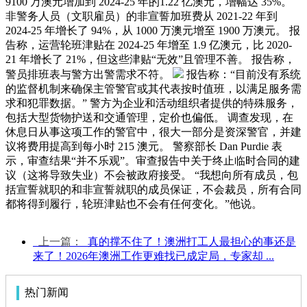
9100 万澳元增加到 2024-25 年的1.22 亿澳元，增幅达 35%。
非警务人员（文职雇员）的非宣誓加班费从 2021-22 年到
2024-25 年增长了 94%，从 1000 万澳元增至 1900 万澳元。 报
告称，运营轮班津贴在 2024-25 年增至 1.9 亿澳元，比 2020-
21 年增长了 21%，但这些津贴“无效”且管理不善。 报告称，
警员排班表与警方出警需求不符。
报告称：“目前没有系统
的监督机制来确保主管警官或其代表按时值班，以满足服务需
求和犯罪数据。” 警方为企业和活动组织者提供的特殊服务，
包括大型货物护送和交通管理，定价也偏低。 调查发现，在
休息日从事这项工作的警官中，很大一部分是资深警官，并建
议将费用提高到每小时 215 澳元。 警察部长 Dan Purdie 表
示，审查结果“并不乐观”。审查报告中关于终止临时合同的建
议（这将导致失业）不会被政府接受。 “我想向所有成员，包
括宣誓就职的和非宣誓就职的成员保证，不会裁员，所有合同
都将得到履行，轮班津贴也不会有任何变化。”他说。
上一篇：
真的撑不住了！澳洲打工人最担心的事还是
来了！2026年澳洲工作更难找已成定局，专家却 ...
热门新闻