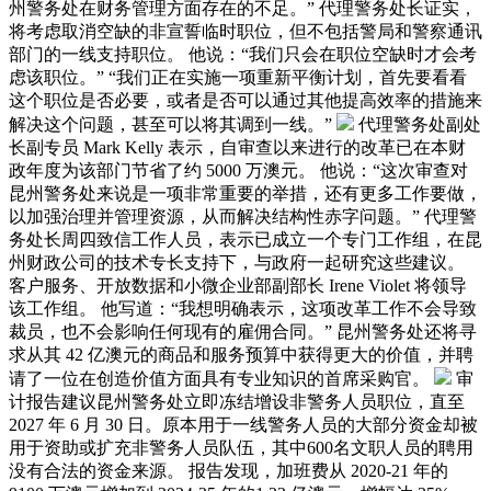
州警务处在财务管理方面存在的不足。” 代理警务处长证实，
将考虑取消空缺的非宣誓临时职位，但不包括警局和警察通讯
部门的一线支持职位。 他说：“我们只会在职位空缺时才会考
虑该职位。” “我们正在实施一项重新平衡计划，首先要看看
这个职位是否必要，或者是否可以通过其他提高效率的措施来
解决这个问题，甚至可以将其调到一线。”
代理警务处副处
长副专员 Mark Kelly 表示，自审查以来进行的改革已在本财
政年度为该部门节省了约 5000 万澳元。 他说：“这次审查对
昆州警务处来说是一项非常重要的举措，还有更多工作要做，
以加强治理并管理资源，从而解决结构性赤字问题。” 代理警
务处长周四致信工作人员，表示已成立一个专门工作组，在昆
州财政公司的技术专长支持下，与政府一起研究这些建议。
客户服务、开放数据和小微企业部副部长 Irene Violet 将领导
该工作组。 他写道：“我想明确表示，这项改革工作不会导致
裁员，也不会影响任何现有的雇佣合同。” 昆州警务处还将寻
求从其 42 亿澳元的商品和服务预算中获得更大的价值，并聘
请了一位在创造价值方面具有专业知识的首席采购官。
审
计报告建议昆州警务处立即冻结增设非警务人员职位，直至
2027 年 6 月 30 日。原本用于一线警务人员的大部分资金却被
用于资助或扩充非警务人员队伍，其中600名文职人员的聘用
没有合法的资金来源。 报告发现，加班费从 2020-21 年的