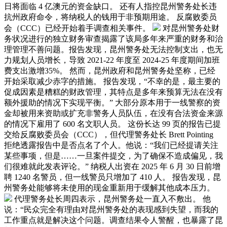
日将面临 4 亿澳元的资金缺口。 还有人指控昆州警务处长违
抗州政府命令，将纳税人的钱用于非预期用途。 反腐败委员
会（CCC）已经开始着手调查相关事件。
对昆州警务处财
务状况进行的独立财务审查揭露了该局多年来严重的财务和治
理管理不善问题。报告发现，昆州警务处无法控制支出，也无
力规划人员增长，导致 2021-22 年度至 2024-25 年度期间加班
费支出激增35%。 然而，昆州政府和昆州警务处坚称，已经
开始采取减少赤字的措施。 报告发现，“不幸的是，最主要的
促成因素是糟糕的财政管理，其特点是多年来预算无法在没有
额外援助的情况下实现平衡。” 大部分原本用于一线警察的资
金却被用来资助或扩充非警务人员队伍，在没有合法资金来源
的情况下雇用了 600 名文职人员。 这份长达 99 页的报告已提
交给反腐败委员会（CCC），但代理警务处长 Brett Pointing
拒绝透露报告中是否点名了个人。他说：“我们已经提请关注
某些事项，但是……一旦案件提交，为了确保不造成偏见，我
们很难就此发表评论。” 纳税人出资在 2025 年 6 月 30 日前增
聘 1240 名警员，但一线警员只增加了 410 人。 报告发现，昆
州警务处能够将未使用的现金重新用于缓解其他成本压力。
代理警务处长周四表示，昆州警务处一直入不敷出。 他
说：“民众完全有理由对昆州警务处的表现感到失望，而我的
工作重点就是解决这个问题。调查结果令人警醒，也暴露了昆